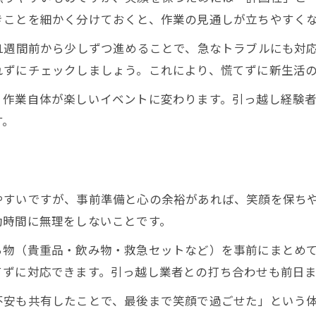
引っ越し経験者が語る久喜市の魅力
きことを細かく分けておくと、作業の見通しが立ちやすく
笑顔あふれる引っ越し準備の秘訣とは
1週間前から少しずつ進めることで、急なトラブルにも対
引っ越し準備で笑顔を生む段取り術
れずにチェックしましょう。これにより、慌てずに新生活
家族で協力する引っ越し準備のポイント
、作業自体が楽しいイベントに変わります。引っ越し経験
引っ越しの荷造りも笑顔で進める秘策
す。
引っ越し準備を楽しくする心構え
笑顔が増える引っ越し準備の工夫
引っ越し後に広がる久喜市の魅力を発見
やすいですが、事前準備と心の余裕があれば、笑顔を保ち
引っ越し後に楽しむ久喜市の生活環境
動時間に無理をしないことです。
新生活で感じる久喜市の住みやすさ
ち物（貴重品・飲み物・救急セットなど）を事前にまとめ
引っ越し後の久喜市で笑顔が増える理由
てずに対応できます。引っ越し業者との打ち合わせも前日
久喜市の引っ越し後に役立つ情報まとめ
不安も共有したことで、最後まで笑顔で過ごせた」という
引っ越し後の久喜市で出会う魅力的な体験