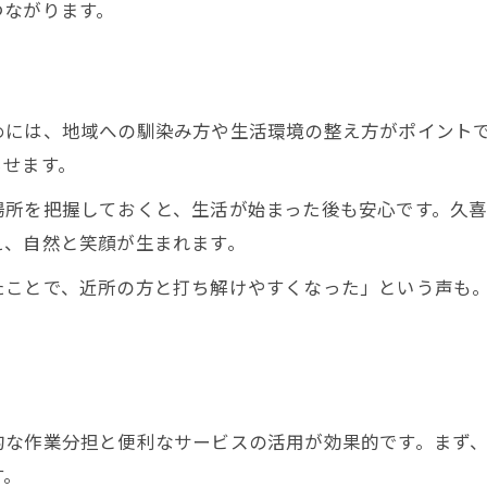
つながります。
久喜市の新生活で叶える笑顔と安心感
久喜市の引っ越しで得られる安心感とは
新生活で笑顔が続く久喜市のヒント
めには、地域への馴染み方や生活環境の整え方がポイント
引っ越し後の安心感を支える久喜市の環境
らせます。
久喜市で笑顔が増える新生活の秘訣
場所を把握しておくと、生活が始まった後も安心です。久
引っ越しが久喜市の安心感につながる理由
え、自然と笑顔が生まれます。
心も軽やかに始まる引っ越しのヒント
たことで、近所の方と打ち解けやすくなった」という声も
引っ越しで心を軽くするための工夫
お問い合わせはこちら
お問い合わせはこちら
新生活の第一歩を笑顔で踏み出す方法
引っ越しの不安を和らげる準備のポイント
引っ越し後に心が晴れるコツを紹介
的な作業分担と便利なサービスの活用が効果的です。まず
新生活への期待を引っ越しで高める方法
す。