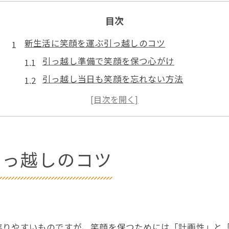
目次
新生活に笑顔を運ぶ引っ越しのコツ
引っ越し準備で笑顔を保つ心がけ
引っ越し当日も笑顔を忘れない方法
新生活で笑顔を増やす引っ越し術
ストレスを減らす引っ越し準備の工夫
引っ越しの不安を笑顔に変えるコツ
久喜市で安心感に包まれる引っ越し体験
引っ越しのコツ
久喜市で安心できる引っ越し準備の流れ
引っ越しで感じる久喜市の安心ポイント
久喜市の引っ越しで心強いサポート体制
久喜市ならではの安心な引っ越し方法
焦りやすいものですが、笑顔を保つためには「計画性」と