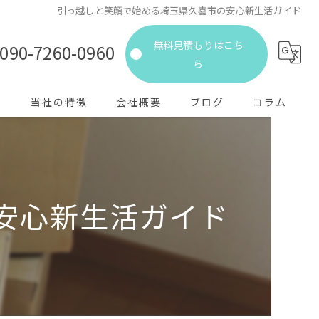
引っ越しと笑顔で始める埼玉県久喜市の安心新生活ガイド
無料見積もりはこち
090-7260-0960
ら
声
当社の特徴
会社概要
ブログ
コラム
一人暮らし
長距離
安心新生活ガイド
近距離
見積もり
家族