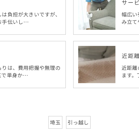
サー
しは負担が大きいですが、
幅広い
お手伝いし…
み立て
近距
もりは、費用把握や無理の
近距離
玉で単身か…
ます。
埼玉
引っ越し