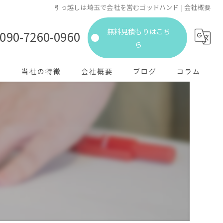
引っ越しは埼玉で会社を営むゴッドハンド | 会社概要
無料見積もりはこち
090-7260-0960
ら
声
当社の特徴
会社概要
ブログ
コラム
一人暮らし
長距離
近距離
見積もり
家族