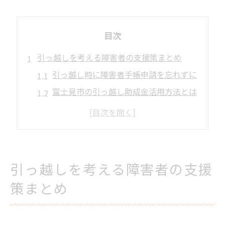
目次
引っ越しを考える障害者の支援策まとめ
引っ越し時に障害者手帳申請を忘れずに
富士見市の引っ越し助成金活用方法とは
障害者手当や補助金の受け方ガイド
障害福祉課で引っ越し相談するポイント
発達障害の方の転居時注意点まとめ
埼玉県富士見市で住まいを探すなら注意点は
引っ越しを考える障害者の支援
引っ越し前の住所変更手続き完全解説
策まとめ
富士見市で補助金対象住宅を見極める
障害者手帳を持つ場合の物件選び注意点