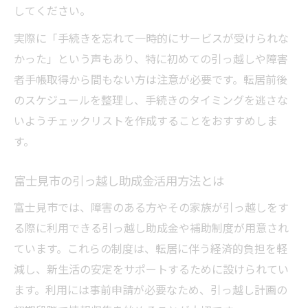
してください。
富士見市で引っ越しに困った時の相談方法
実際に「手続きを忘れて一時的にサービスが受けられな
障害福祉課での引っ越し相談の手順
かった」という声もあり、特に初めての引っ越しや障害
引っ越し補助金の申請先と方法を解説
者手帳取得から間もない方は注意が必要です。転居前後
障害者手帳を活用する相談ポイント
のスケジュールを整理し、手続きのタイミングを逃さな
発達障害の方も安心な無料相談窓口
いようチェックリストを作成することをおすすめしま
住まい探しも相談できる支援窓口紹介
す。
支援金・手続きで住環境を安心に整えるコツ
富士見市の引っ越し助成金活用方法とは
引っ越し助成金で初期費用を抑える方法
富士見市では、障害のある方やその家族が引っ越しをす
障害者手当申請で住環境安定を目指す
る際に利用できる引っ越し助成金や補助制度が用意され
補助金申請時に注意したい必要書類一覧
ています。これらの制度は、転居に伴う経済的負担を軽
障害福祉課で支援金手続きを進める流れ
減し、新生活の安定をサポートするために設けられてい
発達障害の方が手続きで困らないコツ
ます。利用には事前申請が必要なため、引っ越し計画の