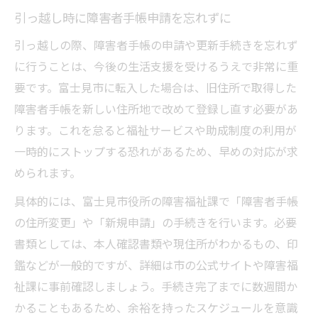
障害福祉課に相談すべき住まいの条件
引っ越し時に障害者手帳申請を忘れずに
発達障害の方に優しい住環境の探し方
引っ越しの際、障害者手帳の申請や更新手続きを忘れず
障害や生活困窮時の引っ越しサポート活用術
に行うことは、今後の生活支援を受けるうえで非常に重
引っ越し支援金と生活困窮支援の違い
要です。富士見市に転入した場合は、旧住所で取得した
障害者手当の併用可能な引っ越し補助
障害者手帳を新しい住所地で改めて登録し直す必要があ
富士見市の障害福祉課が行うサポート例
ります。これを怠ると福祉サービスや助成制度の利用が
発達障害対応の引っ越し相談窓口を活用
一時的にストップする恐れがあるため、早めの対応が求
められます。
障害者手帳で受けられる転居支援とは
新生活スタートへ障害福祉制度を徹底解説
具体的には、富士見市役所の障害福祉課で「障害者手帳
障害福祉課へ引っ越し相談する流れ
の住所変更」や「新規申請」の手続きを行います。必要
書類としては、本人確認書類や現住所がわかるもの、印
富士見市で利用できる主な補助金まとめ
鑑などが一般的ですが、詳細は市の公式サイトや障害福
障害者手当一覧と申請の注意ポイント
祉課に事前確認しましょう。手続き完了までに数週間か
引っ越し後の障害福祉サービス活用法
かることもあるため、余裕を持ったスケジュールを意識
発達障害の方が新生活で活用できる制度