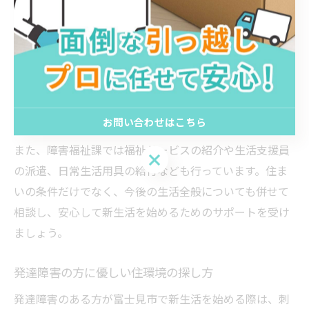
相談時には、現在の生活で困っていることや希望する住
環境（エレベーター付き、段差なし、公共交通機関の近
さ等）を事前に整理しておくと、より的確な助言が得ら
れます。障害者手帳の等級や年齢によって利用できる制
度が異なるため、最新の制度情報を確認しながら手続き
を進めることが重要です。
お問い合わせはこちら
また、障害福祉課では福祉サービスの紹介や生活支援員
お問い合わせはこちら
の派遣、日常生活用具の給付なども行っています。住ま
いの条件だけでなく、今後の生活全般についても併せて
相談し、安心して新生活を始めるためのサポートを受け
ましょう。
発達障害の方に優しい住環境の探し方
発達障害のある方が富士見市で新生活を始める際は、刺