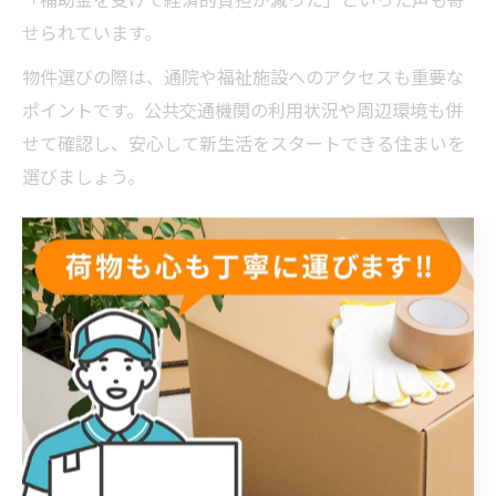
せられています。
物件選びの際は、通院や福祉施設へのアクセスも重要な
ポイントです。公共交通機関の利用状況や周辺環境も併
せて確認し、安心して新生活をスタートできる住まいを
選びましょう。
障害福祉課に相談すべき住まいの条件
富士見市で障害のある方が住まい選びに悩んだ場合、ま
ず障害福祉課への相談をおすすめします。障害福祉課で
は、障害種別や生活状況に応じて利用できる住宅支援制
度や助成金、バリアフリー改修のアドバイスを受けるこ
とができます。特に初めての引っ越しや一人暮らしを検
討している場合には、専門職員が具体的な条件整理をサ
ポートしてくれます。