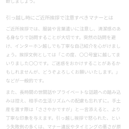
断しましょう。
ご近所が在宅しやすい引っ越し挨拶の時間
帯
引っ越し時にご近所挨拶で注意すべきマナーとは
引っ越し挨拶をする際の訪問時間マナー徹
ご近所挨拶では、服装や言葉遣いに注意し、清潔感のあ
底解説
る身なりで訪問することが大切です。突然の訪問を避
心配無用の引っ越し挨拶マナー徹底解説
け、インターホン越しでも丁寧な自己紹介を心がけまし
ょう。挨拶文例としては「この度、〇〇号室に越してま
引っ越し時ご近所挨拶で守るべき基本マナ
いりました〇〇です。ご迷惑をおかけすることがあるか
ー
もしれませんが、どうぞよろしくお願いいたします。」
ご近所へ失礼にならない挨拶のポイント特
などが一般的です。
集
引っ越しで怒られないご近所挨拶の注意点
また、長時間の世間話やプライベートな話題への踏み込
みは控え、相手の生活リズムへの配慮も忘れずに。手土
ご近所との信頼関係を築く引っ越しマナー
産を渡す際は「ささやかですが」と一言添えると、より
術
丁寧な印象を与えます。引っ越し挨拶で怒られた、とい
引っ越し挨拶のマナー違反を防ぐ事前チェ
う失敗例の多くは、マナー違反やタイミングの悪さが原
ック