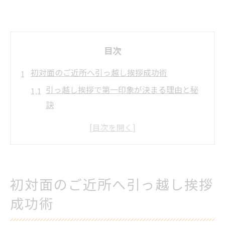
目次
初対面のご近所へ引っ越し挨拶成功術
引っ越し挨拶で第一印象が決まる理由と秘
訣
ご近所への最適な引っ越し挨拶タイミング
を見極める
引っ越し時にご近所挨拶で注意すべきマナ
ーとは
初対面のご近所へ引っ越し挨拶
初めての引っ越し挨拶で好印象を残すポイ
成功術
ント集
引っ越しでご近所付き合いが始まるきっか