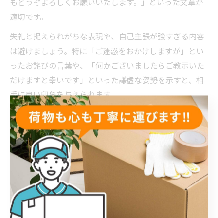
もどうぞよろしくお願いいたします。」といった文章が
適切です。
失礼と捉えられがちな表現や、自己主張が強すぎる内容
は避けましょう。特に「ご迷惑をおかけしますが」とい
ったお詫びの言葉や、「何かございましたらご教示いた
だけますと幸いです」といった謙虚な姿勢を示すと、相
手に良い印象を与えられます。
実際に、こうした挨拶文例を使った方からは「ご近所の
方に快く迎えてもらえた」「トラブルなく新生活を始め
られた」といった声が寄せられています。挨拶文は、初
対面のコミュニケーションを円滑にする重要なツールで
す。
ご近所付き合いを始める手土産