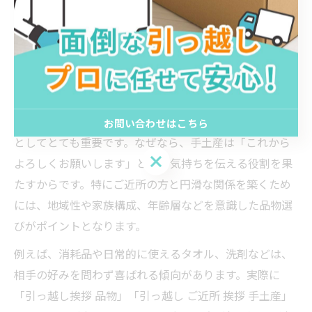
選びのポイント
引っ越しで喜ばれるご近所手土産の選び方
引っ越しの際、ご近所への手土産選びは新生活の第一歩
お問い合わせはこちら
としてとても重要です。なぜなら、手土産は「これから
お問い合わせはこちら
よろしくお願いします」という気持ちを伝える役割を果
たすからです。特にご近所の方と円滑な関係を築くため
には、地域性や家族構成、年齢層などを意識した品物選
びがポイントとなります。
例えば、消耗品や日常的に使えるタオル、洗剤などは、
相手の好みを問わず喜ばれる傾向があります。実際に
「引っ越し挨拶 品物」「引っ越し ご近所 挨拶 手土産」