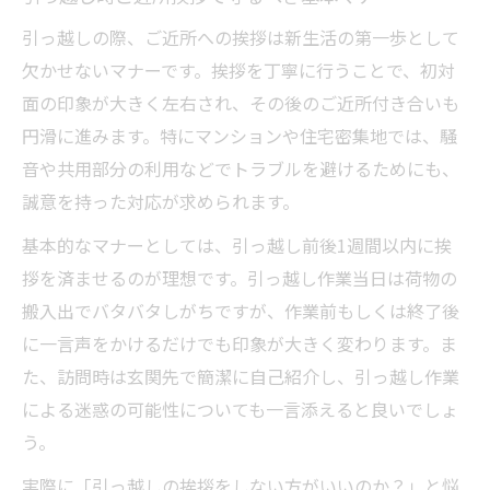
引っ越しの際、ご近所への挨拶は新生活の第一歩として
欠かせないマナーです。挨拶を丁寧に行うことで、初対
面の印象が大きく左右され、その後のご近所付き合いも
円滑に進みます。特にマンションや住宅密集地では、騒
音や共用部分の利用などでトラブルを避けるためにも、
誠意を持った対応が求められます。
基本的なマナーとしては、引っ越し前後1週間以内に挨
拶を済ませるのが理想です。引っ越し作業当日は荷物の
搬入出でバタバタしがちですが、作業前もしくは終了後
に一言声をかけるだけでも印象が大きく変わります。ま
た、訪問時は玄関先で簡潔に自己紹介し、引っ越し作業
による迷惑の可能性についても一言添えると良いでしょ
う。
実際に「引っ越しの挨拶をしない方がいいのか？」と悩