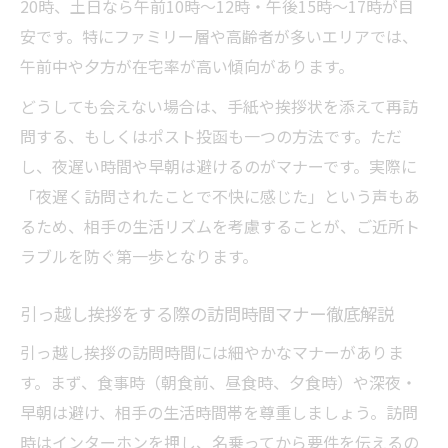
20時、土日なら午前10時〜12時・午後15時〜17時が目
安です。特にファミリー層や高齢者が多いエリアでは、
午前中や夕方が在宅率が高い傾向があります。
どうしても会えない場合は、手紙や挨拶状を添えて再訪
問する、もしくはポスト投函も一つの方法です。ただ
し、夜遅い時間や早朝は避けるのがマナーです。実際に
「夜遅く訪問されたことで不快に感じた」という声もあ
るため、相手の生活リズムを考慮することが、ご近所ト
ラブルを防ぐ第一歩となります。
引っ越し挨拶をする際の訪問時間マナー徹底解説
引っ越し挨拶の訪問時間には細やかなマナーがありま
す。まず、食事時（朝食前、昼食時、夕食時）や深夜・
早朝は避け、相手の生活時間帯を尊重しましょう。訪問
時はインターホンを押し、名乗ってから要件を伝えるの