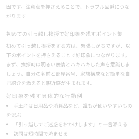
因です。注意点を押さえることで、トラブル回避につな
引っ越し挨拶トラブル回避のための注意事項
がります。
引っ越し時に多いご近所挨拶トラブル事例
と対策
初めての引っ越し挨拶で好印象を残すポイント集
ご近所との摩擦を避ける引っ越し挨拶のコ
初めて引っ越し挨拶をする方は、緊張しがちですが、以
ツ
下のポイントを押さえることで好印象につながります。
引っ越し後に怒られた経験から学ぶ注意点
まず、挨拶時は明るい表情とハキハキした声を意識しま
ご近所挨拶で起こりやすい誤解を回避する
しょう。自分の名前と部屋番号、家族構成など簡単な自
方法
己紹介を添えると親近感が生まれます。
引っ越し時の挨拶範囲を間違えないための
好印象を残す具体的な行動例
工夫
手土産は日用品や消耗品など、誰もが使いやすいもの
を選ぶ
「引っ越しでご迷惑をおかけします」と一言添える
訪問は短時間で済ませる