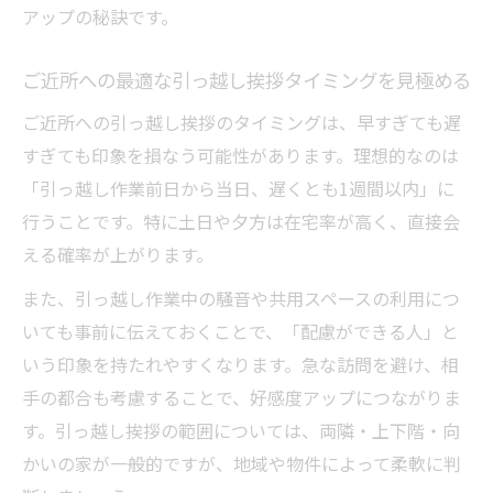
アップの秘訣です。
意
ご近所への引っ越し手土産に適した品物と
ご近所への最適な引っ越し挨拶タイミングを見極める
は
ご近所への引っ越し挨拶のタイミングは、早すぎても遅
引っ越し時におすすめの消耗品系手土産を
すぎても印象を損なう可能性があります。理想的なのは
解説
「引っ越し作業前日から当日、遅くとも1週間以内」に
ご近所挨拶で印象が上がる手土産選びの基
行うことです。特に土日や夕方は在宅率が高く、直接会
準
える確率が上がります。
引っ越し時ご近所挨拶いつが最適か迷ったら
また、引っ越し作業中の騒音や共用スペースの利用につ
引っ越し挨拶のベストタイミングとその理
いても事前に伝えておくことで、「配慮ができる人」と
由
いう印象を持たれやすくなります。急な訪問を避け、相
ご近所へ挨拶は引っ越し前後どちらが適切
手の都合も考慮することで、好感度アップにつながりま
か
す。引っ越し挨拶の範囲については、両隣・上下階・向
引っ越し挨拶のタイミングで悩まない決め
かいの家が一般的ですが、地域や物件によって柔軟に判
方