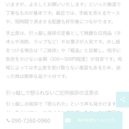
いますが、よろしくお願いいたします」といった簡潔で
丁寧なものが基本です。最近では、手紙を添えるケース
や、短時間で済ませる配慮も好印象につながります。
手土産は、引っ越し挨拶の定番として無難な日用品（タ
オルや洗剤、ラップなど）やお菓子が人気です。のし紙
をつける場合は「ご挨拶」や「粗品」と記載し、相手に
負担をかけない金額（300～500円程度）が目安です。地
域によっては手土産を受け取らない風習もあるため、迷
った時は簡単な品で十分です。
引っ越しで怒られないご近所挨拶の注意点
引っ越しの挨拶で「怒られた」という声も見かけます
が、多くはマナーやタイミングを誤ったケースが原因で
090-7260-0960
無料見積もりはこちら
す。特に夜遅くや早朝の訪問は避け、相手の生活リズム