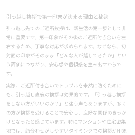
けづくり
失敗しない引っ越し挨拶文の作り方
引っ越し挨拶で第一印象が決まる理由と秘訣
引っ越し挨拶文の基本構成と書き方ポイン
引っ越し先でのご近所挨拶は、新生活の第一歩として非
ト
常に重要です。第一印象がその後のご近所付き合いを左
ご近所が安心する引っ越し挨拶文例の活用
右するため、丁寧な対応が求められます。なぜなら、初
法
対面の印象がそのまま「どんな人が越してきたか」とい
引っ越し時の挨拶文に盛り込むべき配慮事
う評価につながり、安心感や信頼感を生み出すからで
項
す。
ご近所との距離感を縮める引っ越し挨拶文
実際、ご近所付き合いでトラブルを未然に防ぐために
のコツ
も、引っ越し直後の挨拶は効果的です。「引っ越し挨拶
引っ越しで失礼にならない挨拶文例を解説
をしない方がいいのか？」と迷う声もありますが、多く
の方が挨拶を受けることで安心し、良好な関係のきっか
ご近所付き合いを始める手土産選びのポイント
けとなったと感じています。特にマンションや住宅密集
引っ越しで喜ばれるご近所手土産の選び方
地では、顔合わせがしやすいタイミングでの挨拶が印象
手土産選びで失敗しない引っ越し挨拶の極