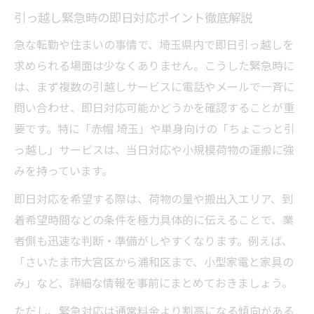
引っ越し緊急時の即日対応ポイント徹底解説
法
追加料金のない引っ越し業者を見極めるコ
急な転勤や住まいの事情で、埼玉県内で即日引っ越しを
ツ
求められる場面は少なくありません。こうした緊急時に
は、まず複数の引越しサービスに電話やメールで一斉に
口コミを参考にした費用比較のポイント
問い合わせ、即日対応可能かどうかを確認することが重
即日引っ越しで無駄なくコストを抑える方
要です。特に「赤帽 埼玉」や単身向けの「ちょこっと引
法
っ越し」サービスは、当日対応や小規模荷物の運搬に強
即日引っ越し希望なら今日できる準備とは
みを持っています。
引っ越し即日対応を叶える当日準備リスト
即日対応を希望する際は、荷物の量や搬出入エリア、到
緊急時の荷造りをスムーズに進めるコツ
着希望時間などの条件を極力具体的に伝えることで、業
必要書類や手続きの段取りを把握しよう
者側も迅速な判断・準備がしやすくなります。例えば、
引越しサービスに依頼する前の注意点
「さいたま市大宮区から浦和区まで、小型家電と家具の
引っ越し当日に慌てないための準備術
み」など、詳細な情報を事前にまとめておきましょう。
埼玉県で困った時の緊急引っ越しサービス活用
ただし、緊急対応は通常料金より割高になる傾向がある