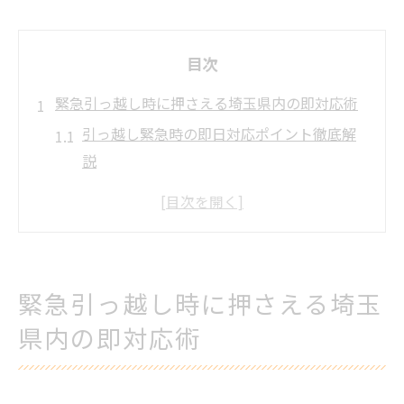
目次
緊急引っ越し時に押さえる埼玉県内の即対応術
引っ越し緊急時の即日対応ポイント徹底解
説
埼玉県で引っ越しを急ぐ際の準備のコツ
引っ越しサービス選びで失敗しない判断軸
口コミから学ぶ緊急引っ越し成功例
ちょこっと引っ越し利用で柔軟な対応を実
緊急引っ越し時に押さえる埼玉
現
県内の即対応術
引っ越し費用を抑える緊急対応の賢い選び方
引っ越し費用を安く抑える見積もり活用術
緊急時でも格安単身引っ越しを実現する方