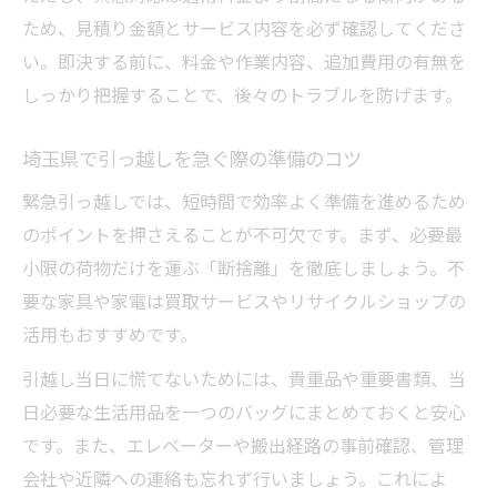
法
ため、見積り金額とサービス内容を必ず確認してくださ
引っ越し緊急時に頼れるサービスの選び方
い。即決する前に、料金や作業内容、追加費用の有無を
埼玉県で人気の引越しサービス特徴を紹介
しっかり把握することで、後々のトラブルを防げます。
格安単身引っ越しサービスを上手く利用す
埼玉県で引っ越しを急ぐ際の準備のコツ
る
赤帽など少量配送対応業者の強みをチェッ
緊急引っ越しでは、短時間で効率よく準備を進めるため
ク
のポイントを押さえることが不可欠です。まず、必要最
トラブル防止のための口コミ活用ポイント
小限の荷物だけを運ぶ「断捨離」を徹底しましょう。不
要な家具や家電は買取サービスやリサイクルショップの
引っ越し体験談から学ぶ突然の転居対処のコツ
活用もおすすめです。
引っ越し緊急対応の成功事例と失敗例に学
ぶ
引越し当日に慌てないためには、貴重品や重要書類、当
日必要な生活用品を一つのバッグにまとめておくと安心
当日対応の体験談から見る賢い判断ポイン
です。また、エレベーターや搬出経路の事前確認、管理
ト
会社や近隣への連絡も忘れず行いましょう。これによ
口コミを活用した引っ越し業者の選び方