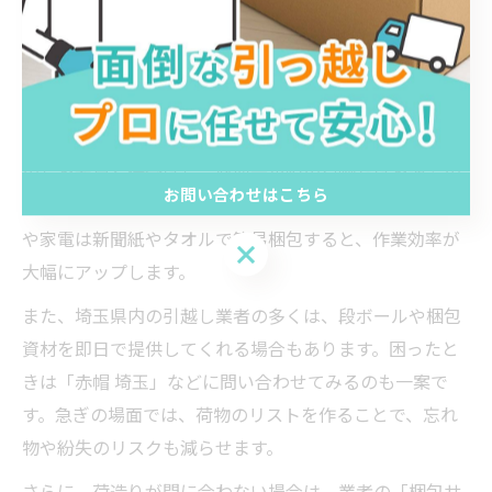
ル防止のポイントです。
緊急時の荷造りをスムーズに進めるコツ
急な引っ越しでは、時間との戦いになります。効率的に
荷造りするためには、まず「必要なもの」と「不要なも
の」を素早く仕分けし、必要最小限の荷物だけを運ぶの
お問い合わせはこちら
が基本です。衣類や日用品はまとめて袋に入れ、割れ物
や家電は新聞紙やタオルで簡易梱包すると、作業効率が
お問い合わせはこちら
大幅にアップします。
また、埼玉県内の引越し業者の多くは、段ボールや梱包
資材を即日で提供してくれる場合もあります。困ったと
きは「赤帽 埼玉」などに問い合わせてみるのも一案で
す。急ぎの場面では、荷物のリストを作ることで、忘れ
物や紛失のリスクも減らせます。
さらに、荷造りが間に合わない場合は、業者の「梱包サ