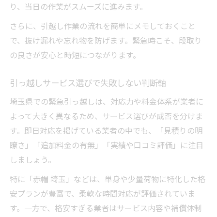
り、当日の作業がスムーズに進みます。
ちょこっと引っ越しサービス体験者の声
さらに、引越し作業の流れを簡単にメモしておくこと
引っ越し準備で役立つ実践的アドバイス
で、抜け漏れや忘れ物を防げます。緊急時こそ、段取り
格安で済ませる緊急引っ越しの方法を徹底解説
の良さが安心と時短につながります。
引っ越し格安単身プランの活用メリット
緊急時も安く抑える業者選びの秘訣
引っ越しサービス選びで失敗しない判断軸
ちょこっと引っ越しで無駄な費用を削減
埼玉県での緊急引っ越しは、対応力や料金体系が業者に
口コミで評判の格安引っ越しポイント
よって大きく異なるため、サービス選びが成否を分けま
赤帽サービスを活用した費用節約術
す。即日対応を掲げている業者の中でも、「見積りの明
瞭さ」「追加料金の有無」「実績や口コミ評価」に注目
しましょう。
特に「赤帽 埼玉」などは、単身や少量荷物に特化した格
安プランが豊富で、柔軟な時間対応が評価されていま
す。一方で、格安すぎる業者はサービス内容や補償体制