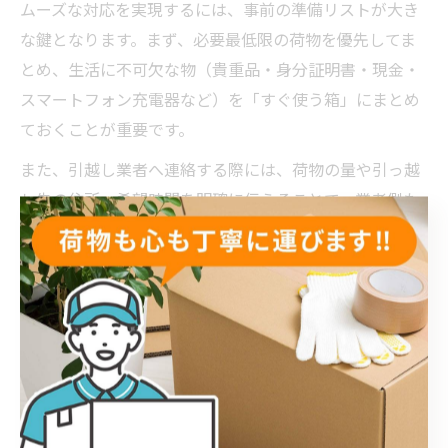
ムーズな対応を実現するには、事前の準備リストが大き
な鍵となります。まず、必要最低限の荷物を優先してま
とめ、生活に不可欠な物（貴重品・身分証明書・現金・
スマートフォン充電器など）を「すぐ使う箱」にまとめ
ておくことが重要です。
また、引越し業者へ連絡する際には、荷物の量や引っ越
し先の住所、希望時間を明確に伝えることで、業者側も
迅速な対応がしやすくなります。特に「赤帽 埼玉」や
「ちょこっと 引っ越し」など、即日対応に強いサービス
を活用するのも有効です。
加えて、当日に慌てないように、ゴミや不要品の処分方
法も事前に確認しておきましょう。緊急時は「引っ越し
最安値」や「引越しサービス」の口コミ情報も参考にし
ながら、信頼できる業者選びを心掛けることが、トラブ